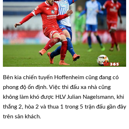
Bên kia chiến tuyến Hoffenheim cũng đang có
phong độ ổn định. Việc thi đấu xa nhà cũng
không làm khó được HLV Julian Nagelsmann, khi
thắng 2, hòa 2 và thua 1 trong 5 trận đấu gần đây
trên sân khách.