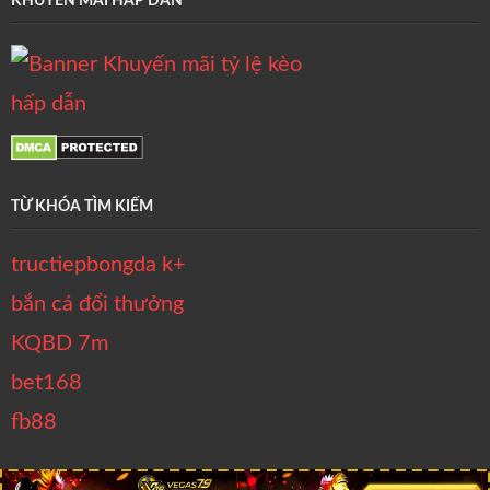
KHUYẾN MÃI HẤP DẪN
TỪ KHÓA TÌM KIẾM
tructiepbongda k+
bắn cá đổi thưởng
KQBD 7m
bet168
fb88