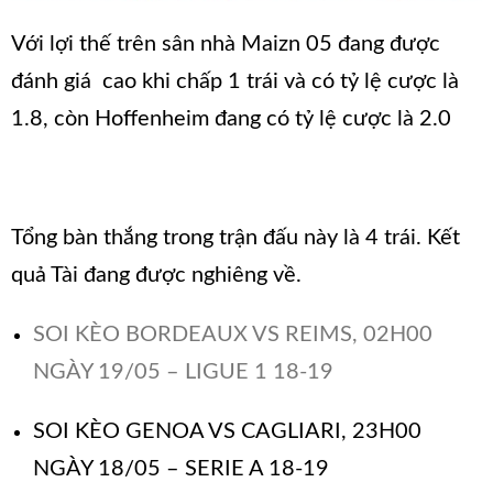
Với lợi thế trên sân nhà Maizn 05 đang được
đánh giá cao khi chấp 1 trái và có tỷ lệ cược là
1.8, còn Hoffenheim đang có tỷ lệ cược là 2.0
Tổng bàn thắng trong trận đấu này là 4 trái. Kết
quả Tài đang được nghiêng về.
SOI KÈO BORDEAUX VS REIMS, 02H00
NGÀY 19/05 – LIGUE 1 18-19
SOI KÈO GENOA VS CAGLIARI, 23H00
NGÀY 18/05 – SERIE A 18-19