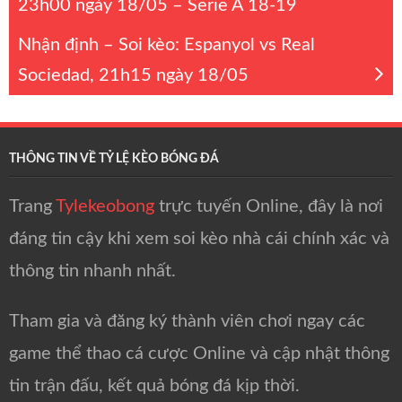
23h00 ngày 18/05 – Serie A 18-19
Nhận định – Soi kèo: Espanyol vs Real
Sociedad, 21h15 ngày 18/05
THÔNG TIN VỀ TỶ LỆ KÈO BÓNG ĐÁ
Trang
Tylekeobong
trực tuyến Online, đây là nơi
đáng tin cậy khi xem soi kèo nhà cái chính xác và
thông tin nhanh nhất.
Tham gia và đăng ký thành viên chơi ngay các
game thể thao cá cược Online và cập nhật thông
tin trận đấu, kết quả bóng đá kịp thời.