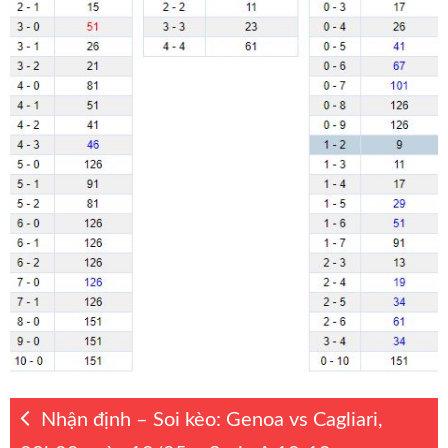
Nhận định – Soi kèo: Genoa vs Cagliari,