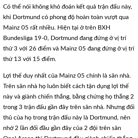
Có thể nói không khó đoán kết quả trận đấu này,
khi Dortmund có phong độ hoàn toàn vượt qua
Mainz 05 rất nhiều. Hiện tại ở trên BXH
Bundesliga 19-0, Dortmund đang đứng ở vị trí
thứ 3 với 26 điểm và Mainz 05 đang đứng ở vị trí
thứ 13 với 15 điểm.
Lợi thế duy nhất của Mainz 05 chính là sân nhà.
Trên sân nhà họ luôn biết cách tận dụng lợi thế
này và giành chiến thắng, bằng chứng họ thắng 2
trong 3 trận đấu gần đây trên sân nhà. Nhưng đối
thủ của họ trong trận đấu này là Dortmund, nên
nhớ 2 lần đối đầu gần đây của 2 đội trên sân