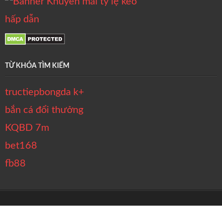
TỪ KHÓA TÌM KIẾM
tructiepbongda k+
bắn cá đổi thưởng
KQBD 7m
bet168
fb88