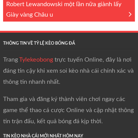
Robert Lewandowski một lần nữa giành lấy
Giày vàng Châu u
THÔNG TIN VỀ TỶ LỆ KÈO BÓNG ĐÁ
Trang
Tylekeobong
trực tuyến Online, đây là nơi
đáng tin cậy khi xem soi kèo nhà cái chính xác và
thông tin nhanh nhất.
Tham gia và đăng ký thành viên chơi ngay các
game thể thao cá cược Online và cập nhật thông
tin trận đấu, kết quả bóng đá kịp thời.
TIN KÈO NHÀ CÁI MỚI NHẤT HÔM NAY