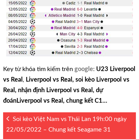
Key từ khóa tìm kiếm trên
google
:
U23 Liverpool
vs Real
,
Liverpool vs Real
, soi kèo Liverpool vs
Real, nhận định Liverpool vs Real, dự
đoánLiverpool vs Real, chung kết C1…
Soi kèo Việt Nam vs Thái Lan 19h:00 ngày
22/05/2022 – Chung kết Seagame 31