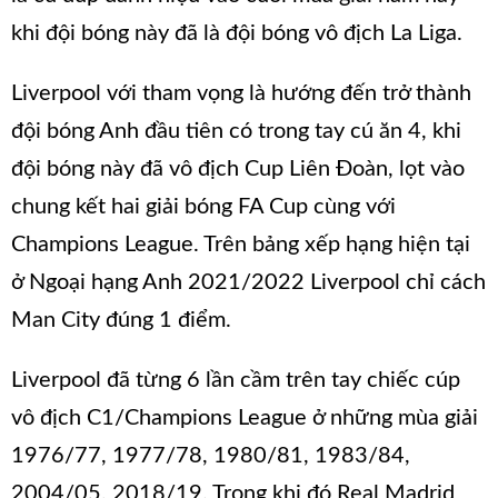
khi đội bóng này đã là đội bóng vô địch La Liga.
Liverpool với tham vọng là hướng đến trở thành
đội bóng Anh đầu tiên có trong tay cú ăn 4, khi
đội bóng này đã vô địch Cup Liên Đoàn, lọt vào
chung kết hai giải bóng FA Cup cùng với
Champions League. Trên bảng xếp hạng hiện tại
ở Ngoại hạng Anh 2021/2022 Liverpool chỉ cách
Man City đúng 1 điểm.
Liverpool đã từng 6 lần cầm trên tay chiếc cúp
vô địch C1/Champions League ở những mùa giải
1976/77, 1977/78, 1980/81, 1983/84,
2004/05, 2018/19. Trong khi đó Real Madrid