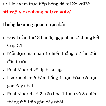
>> Link xem trực tiếp bóng đá tại XoivoTV:
https://tylekeobong.net/xoivotv/
Thống kê xung quanh trận đấu
Đây là lần thứ 3 hai đội gặp nhau ở chung kết
Cup C1
Mỗi đội chia nhau 1 chiến thắng ở 2 lần đối
đầu trước
Real Madrid vô địch La Liga
Liverpool có 5 bàn thắng 1 trận hòa ở 6 trận
gần đây nhất
Real Madrid có 2 trận hòa 1 thua và 3 chiến
thắng ở 5 trận gần đây nhất