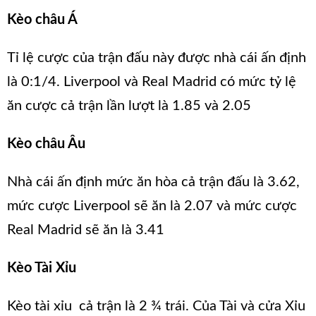
Kèo châu Á
Tỉ lệ cược của trận đấu này được nhà cái ấn định
là 0:1/4. Liverpool và Real Madrid có mức tỷ lệ
ăn cược cả trận lần lượt là 1.85 và 2.05
Kèo châu Âu
Nhà cái ấn định mức ăn hòa cả trận đấu là 3.62,
mức cược Liverpool sẽ ăn là 2.07 và mức cược
Real Madrid sẽ ăn là 3.41
Kèo Tài Xỉu
Kèo tài xỉu cả trận là 2 ¾ trái. Của Tài và cửa Xỉu