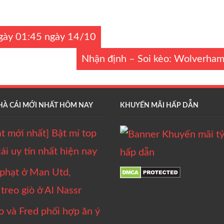
ngày 01:45 ngày 14/10
Nhận định – Soi kèo: Wolverha
HÀ CÁI MỚI NHẤT HÔM NAY
KHUYẾN MÃI HẤP DẪN
t mới nhất] Bật mí top
ái uy tín nhất hiện nay
 phạt ở Man Utd,
reo giò ở Al Nassr
và Fred phối hợp ăn ý