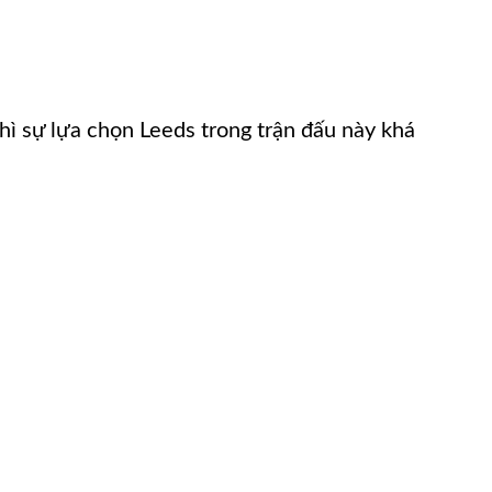
hì sự lựa chọn Leeds trong trận đấu này khá