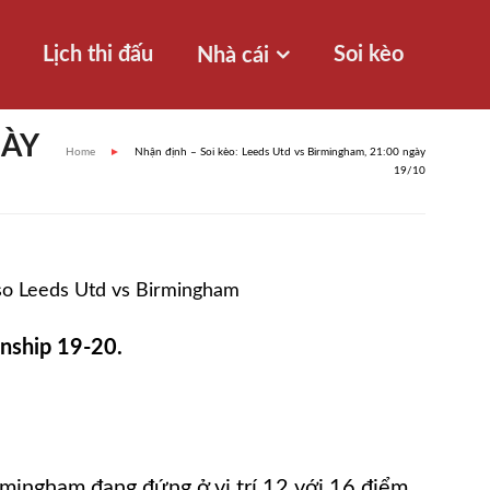
Lịch thi đấu
Soi kèo
Nhà cái
GÀY
Home
►
Nhận định – Soi kèo: Leeds Utd vs Birmingham, 21:00 ngày
19/10
 so Leeds Utd vs Birmingham
nship 19-20.
mingham đang đứng ở vị trí 12 với 16 điểm.