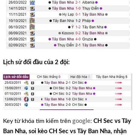
Lịch sử đối đầu của 2 đội:
Key từ khóa tìm kiếm trên
google
:
CH Sec vs Tây
Ban Nha
, soi kèo
CH Sec vs Tây Ban Nha
, nhận