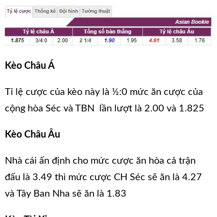
Kèo Châu Á
Tỉ lệ cược của kèo này là ½:0 mức ăn cược của
cộng hòa Séc và TBN lần lượt là 2.00 và 1.825
Kèo Châu Âu
Nhà cái ấn định cho mức cược ăn hòa cả trận
đấu là 3.49 thì mức cược CH Séc sẽ ăn là 4.27
và Tây Ban Nha sẽ ăn là 1.83