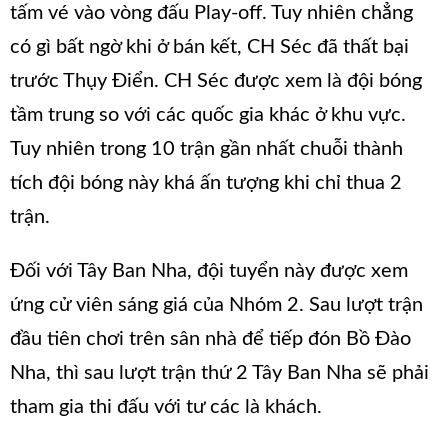
tấm vé vào vòng đấu Play-off. Tuy nhiên chẳng
có gì bất ngờ khi ở bán kết, CH Séc đã thất bại
trước Thụy Điển. CH Séc được xem là đội bóng
tầm trung so với các quốc gia khác ở khu vực.
Tuy nhiên trong 10 trận gần nhất chuỗi thành
tích đội bóng này khá ấn tượng khi chỉ thua 2
trận.
Đối với Tây Ban Nha, đội tuyển này được xem
ứng cử viên sáng giá của Nhóm 2. Sau lượt trận
đầu tiên chơi trên sân nhà để tiếp đón Bồ Đào
Nha, thì sau lượt trận thứ 2 Tây Ban Nha sẽ phải
tham gia thi đấu với tư các là khách.