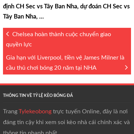
định
CH Sec vs Tây Ban Nha
, dự đoán
CH Sec vs
Tây Ban Nha
, …
Chelsea hoàn thành cuộc chuyển giao
quyền lực
Gia hạn với Liverpool, tiền vệ James Milner là
cầu thủ chơi bóng 20 năm tại NHA
THÔNG TIN VỀ TỶ LỆ KÈO BÓNG ĐÁ
Trang
Tylekeobong
trực tuyến Online, đây là nơi
đáng tin cậy khi xem soi kèo nhà cái chính xác và
thông tin nhanh nhất.