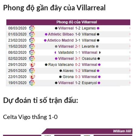
Phong độ gần đây của Villarreal
Dự đoán tỉ số trận đấu:
Celta Vigo thắng 1-0