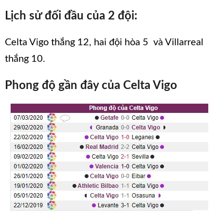
Lịch sử đối đầu của 2 đội:
Celta Vigo thắng 12, hai đội hòa 5 và Villarreal
thắng 10.
Phong độ gần đây của Celta Vigo