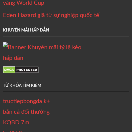
vàng World Cup
Eden Hazard giã từ sự nghiệp quốc tế
KHUYẾN MÃI HẤP DẪN
TỪ KHÓA TÌM KIẾM
tructiepbongda k+
bắn cá đổi thưởng
KQBD 7m