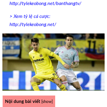
http://tylekeobong.net/banthangtv/
> Xem tỷ lệ cá cược:
http://tylekeobong.net/
Nội dung bài viết
[
show
]