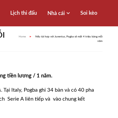
Lịch thi đấu
Soi kèo
Nhà cái
ỖI
Home
►
Nếu tái hợp với Juventus, Pogba sẽ mất 4 triệu bảng mỗi
năm
ảng tiền lương / 1 năm.
Tại Italy, Pogba ghi 34 bàn và có 40 pha
ch Serie A liên tiếp và vào chung kết