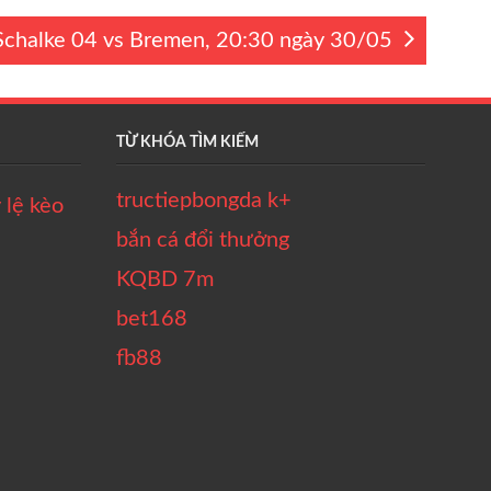
 Schalke 04 vs Bremen, 20:30 ngày 30/05
TỪ KHÓA TÌM KIẾM
tructiepbongda k+
bắn cá đổi thưởng
KQBD 7m
bet168
fb88