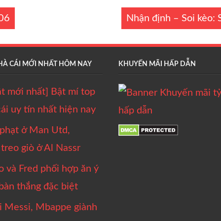
/06
Nhận định – Soi kèo:
HÀ CÁI MỚI NHẤT HÔM NAY
KHUYẾN MÃI HẤP DẪN
t mới nhất] Bật mí top
ái uy tín nhất hiện nay
 phạt ở Man Utd,
reo giò ở Al Nassr
và Fred phối hợp ăn ý
bàn thắng đặc biệt
̣i Messi, Mbappe giành