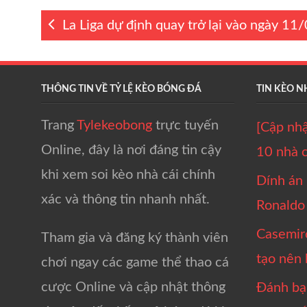
La Liga dự định quay trở lại vào ngày 11
THÔNG TIN VỀ TỶ LỆ KÈO BÓNG ĐÁ
TIN KÈO N
Trang
Tylekeobong
trực tuyến
[Cập nhậ
Online, đây là nơi đáng tin cậy
10 nhà c
khi xem soi kèo nhà cái chính
Dính án
xác và thông tin nhanh nhất.
Ronaldo t
Casemiro 
Tham gia và đăng ký thành viên
tạo nên 
chơi ngay các game thể thao cá
cược Online và cập nhật thông
Đánh ba