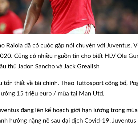
no Raiola đã có cuộc gặp nói chuyện với Juventus. V
20. Cũng có nhiều nguồn tin cho biết HLV Ole Gunn
cầu thủ Jadon Sancho và Jack Grealish
u tổn thất về tài chính. Theo Tuttosport công bố, P
hưởng 15 triệu euro / mùa tại Man Utd.
 Juventus đang lên kế hoạch giới hạn lương trong 
ị ảnh hưởng nặng nề sau đại dịch Covid-19. Juventu