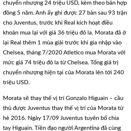
chuyển nhượng 24 triệu USD, kèm theo bản hợp
đồng 5 năm. Anh ấy ghi được 27 bàn sau 93 trận
cho Juventus, trước khi Real kích hoạt điều
khoản mua lại với giá 36 triệu đô la. Morata đã ở
lại Real thêm 1 mùa giải trước khi gia nhập vào
Chelsea, tháng 7/2020 Atletico mua Morata với
mức giá 74 triệu đô la từ Chelsea. Tổng giá trị
chuyển nhượng hiện tại của Morata lên tới 240
triệu USD.
Morata sẽ thay thế vị trí Gonzalo Higuain – cầu
thủ được Juventus thay thế vị trí của Morata từ
hè 2016. Ngày 17/09 Juventus tuyên bố chia
tay Higuain. Tiền đạo người Argentina đã cùng