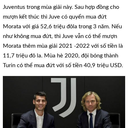
Juventus trong mùa giải này. Sau hợp đồng cho
mượn kết thúc thì Juve có quyển mua đứt
Morata với giá 52,6 triệu đôla trong 3 năm. Nếu
như không mua đứt, thì Juve vẫn có thể mượn
Morata thêm mùa giải 2021 -2022 với số tiền là
11,7 triệu đô la. Mùa hè 2020, đội bóng thành
Turin có thể mua đứt với số tiền 40,9 triệu USD.