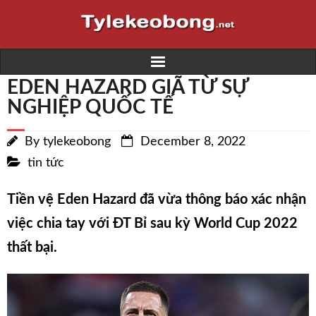
EDEN HAZARD GIÃ TỪ SỰ
Home
NGHIỆP QUỐC TẾ
Trực tiếp bóng đá K+
By
tylekeobong
December 8, 2022
Kết quả bóng đá
tin tức
Lịch thi đấu
Tiền vệ Eden Hazard đã vừa thông báo xác nhận
việc chia tay với ĐT Bỉ sau kỳ World Cup 2022
Nhà cái
thất bại.
Soi kèo