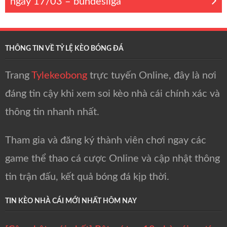
ngày 17/03 – bundesliga
THÔNG TIN VỀ TỶ LỆ KÈO BÓNG ĐÁ
Trang
Tylekeobong
trực tuyến Online, đây là nơi
đáng tin cậy khi xem soi kèo nhà cái chính xác và
thông tin nhanh nhất.
Tham gia và đăng ký thành viên chơi ngay các
game thể thao cá cược Online và cập nhật thông
tin trận đấu, kết quả bóng đá kịp thời.
TIN KÈO NHÀ CÁI MỚI NHẤT HÔM NAY