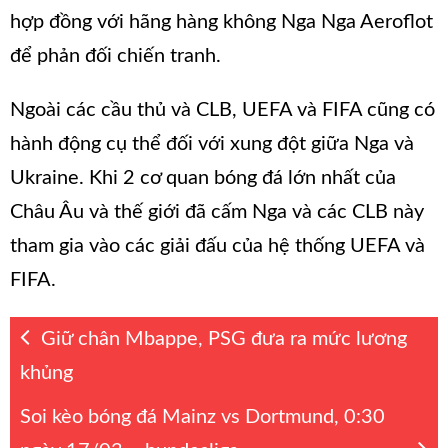
hợp đồng với hãng hàng không Nga Nga Aeroflot
để phản đối chiến tranh.
Ngoài các cầu thủ và CLB, UEFA và FIFA cũng có
hành động cụ thể đối với xung đột giữa Nga và
Ukraine. Khi 2 cơ quan bóng đá lớn nhất của
Châu Âu và thế giới đã cấm Nga và các CLB này
tham gia vào các giải đấu của hệ thống UEFA và
FIFA.
Giữ chân Mbappe, PSG đưa ra mức lương
khủng
Soi kèo bóng đá Mainz vs Dortmund, 0:30