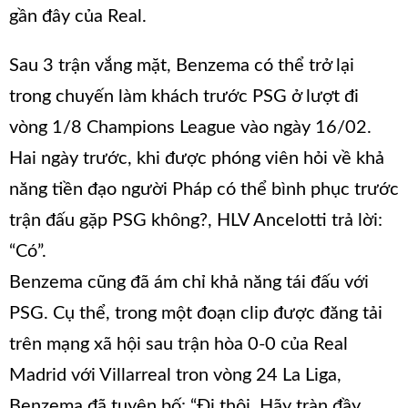
gần đây của Real.
Sau 3 trận vắng mặt, Benzema có thể trở lại
trong chuyến làm khách trước PSG ở lượt đi
vòng 1/8 Champions League vào ngày 16/02.
Hai ngày trước, khi được phóng viên hỏi về khả
năng tiền đạo người Pháp có thể bình phục trước
trận đấu gặp PSG không?, HLV Ancelotti trả lời:
“Có”.
Benzema cũng đã ám chỉ khả năng tái đấu với
PSG. Cụ thể, trong một đoạn clip được đăng tải
trên mạng xã hội sau trận hòa 0-0 của Real
Madrid với Villarreal tron vòng 24 La Liga,
Benzema đã tuyên bố: “Đi thôi. Hãy tràn đầy