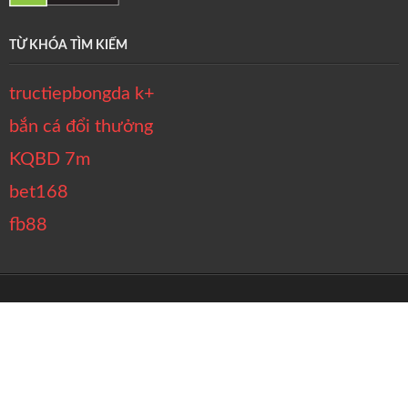
TỪ KHÓA TÌM KIẾM
tructiepbongda k+
bắn cá đổi thưởng
KQBD 7m
bet168
fb88