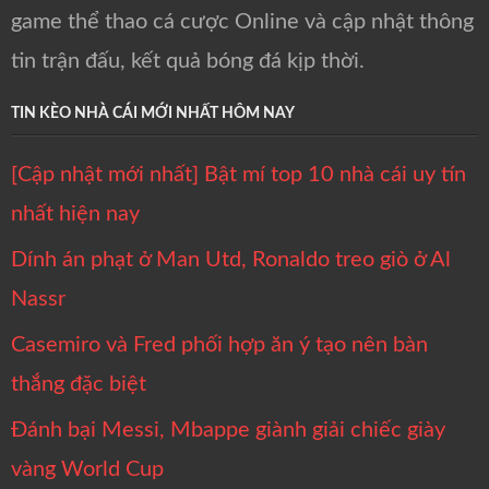
game thể thao cá cược Online và cập nhật thông
tin trận đấu, kết quả bóng đá kịp thời.
TIN KÈO NHÀ CÁI MỚI NHẤT HÔM NAY
[Cập nhật mới nhất] Bật mí top 10 nhà cái uy tín
nhất hiện nay
Dính án phạt ở Man Utd, Ronaldo treo giò ở Al
Nassr
Casemiro và Fred phối hợp ăn ý tạo nên bàn
thắng đặc biệt
Đánh bại Messi, Mbappe giành giải chiếc giày
vàng World Cup