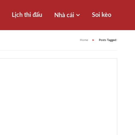
Lịch thi đấu
Soi kèo
Nhà cái
Home
►
Posts Tagged: