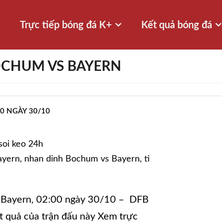
Trực tiếp bóng đá K+
Kết quả bóng đá
OCHUM VS BAYERN
0 NGÀY 30/10
soi keo 24h
ayern
,
nhan dinh Bochum vs Bayern
,
ti
s Bayern, 02:00 ngày 30/10 – DFB
 quả của trận đấu này Xem trực