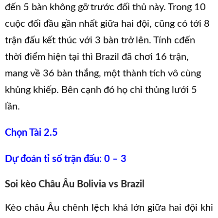
đến 5 bàn không gỡ trước đối thủ này. Trong 10
cuộc đối đầu gần nhất giữa hai đội, cũng có tới 8
trận đấu kết thúc với 3 bàn trở lên. Tính cđến
thời điểm hiện tại thì Brazil đã chơi 16 trận,
mang về 36 bàn thắng, một thành tích vô cùng
khủng khiếp. Bên cạnh đó họ chỉ thủng lưới 5
lần.
Chọn Tài 2.5
Dự đoán tỉ số trận đấu: 0 – 3
Soi kèo Châu Âu Bolivia vs Brazil
Kèo châu Âu chênh lệch khá lớn giữa hai đội khi