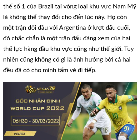
thế số 1 của Brazil tại vòng loại khu vực Nam Mỹ
là không thể thay đổi cho đến lúc này. Họ còn
một trận đối đầu với Argentina ở lượt đấu cuối,
đó chắc chắn là một trận đấu đáng xem của hai
thế lực hàng đầu khu vực cũng như thế giới. Tuy
nhiên cũng không có gì là ảnh hưởng bởi cả hai
đều đã có cho mình tấm vé đi tiếp.