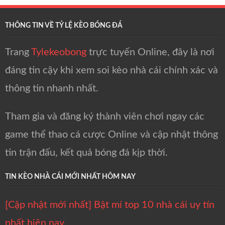
THÔNG TIN VỀ TỶ LỆ KÈO BÓNG ĐÁ
Trang
Tylekeobong
trực tuyến Online, đây là nơi
đáng tin cậy khi xem soi kèo nhà cái chính xác và
thông tin nhanh nhất.
Tham gia và đăng ký thành viên chơi ngay các
game thể thao cá cược Online và cập nhật thông
tin trận đấu, kết quả bóng đá kịp thời.
TIN KÈO NHÀ CÁI MỚI NHẤT HÔM NAY
[Cập nhật mới nhất] Bật mí top 10 nhà cái uy tín
nhất hiện nay