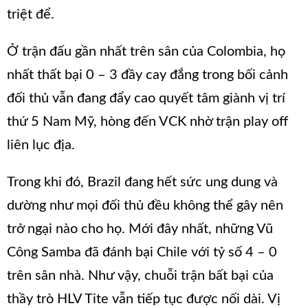
triệt để.
Ở trận đấu gần nhất trên sân của Colombia, họ
nhất thất bại 0 – 3 đầy cay đắng trong bối cảnh
đối thủ vẫn đang đẩy cao quyết tâm giành vị trí
thứ 5 Nam Mỹ, hòng đến VCK nhờ trận play off
liên lục địa.
Trong khi đó, Brazil đang hết sức ung dung và
dường như mọi đối thủ đều không thể gây nên
trở ngại nào cho họ. Mới đây nhất, những Vũ
Công Samba đã đánh bại Chile với tỷ số 4 – 0
trên sân nhà. Như vậy, chuỗi trận bất bại của
thầy trò HLV Tite vẫn tiếp tục được nối dài. Vị