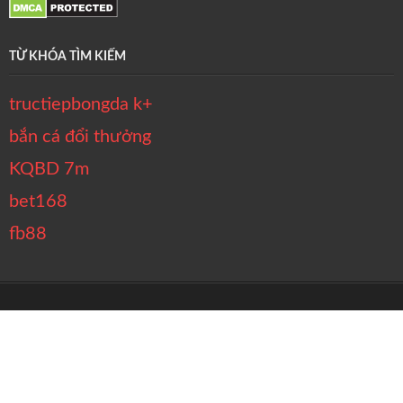
TỪ KHÓA TÌM KIẾM
tructiepbongda k+
bắn cá đổi thưởng
KQBD 7m
bet168
fb88