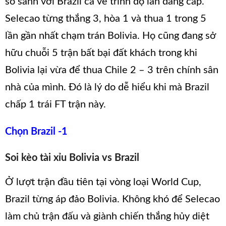
so sánh với Brazil cả về trình độ lẫn đẳng cấp.
Selecao từng thắng 3, hòa 1 và thua 1 trong 5
lần gần nhất chạm trán Bolivia. Họ cũng đang sở
hữu chuỗi 5 trận bất bại đất khách trong khi
Bolivia lại vừa để thua Chile 2 – 3 trên chính sân
nhà của mình. Đó là lý do dễ hiểu khi mà Brazil
chấp 1 trái FT trận này.
Chọn Brazil -1
Soi kèo tài xỉu Bolivia vs Brazil
Ở lượt trận đầu tiên tại vòng loại World Cup,
Brazil từng áp đảo Bolivia. Không khó để Selecao
làm chủ trận đấu và giành chiến thắng hủy diệt