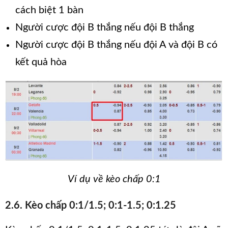
cách biệt 1 bàn
Người cược đội B thắng nếu đội B thắng
Người cược đội B thắng nếu đội A và đội B có
kết quả hòa
Ví dụ về kèo chấp 0:1
2.6. Kèo chấp 0:1/1.5; 0:1-1.5; 0:1.25