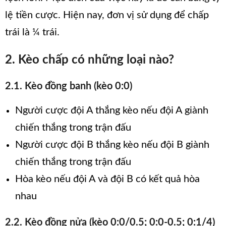
lệ tiền cược. Hiện nay, đơn vị sử dụng để chấp
trái là ¼ trái.
2. Kèo chấp có những loại nào?
2.1. Kèo đồng banh (kèo 0:0)
Người cược đội A thắng kèo nếu đội A giành
chiến thắng trong trận đấu
Người cược đội B thắng kèo nếu đội B giành
chiến thắng trong trận đấu
Hòa kèo nếu đội A và đội B có kết quả hòa
nhau
2.2.
Kèo đồng nửa (kèo 0:0/0.5; 0:0-0.5; 0:1/4)