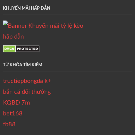
KHUYẾN MÃI HẤP DẪN
TỪ KHÓA TÌM KIẾM
tructiepbongda k+
bắn cá đổi thưởng
KQBD 7m
bet168
fb88