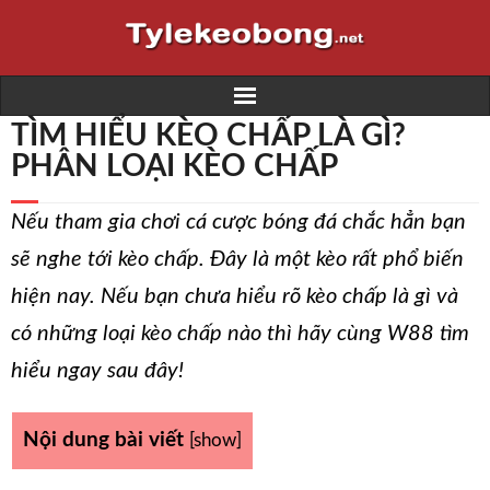
TÌM HIỂU KÈO CHẤP LÀ GÌ?
Home
PHÂN LOẠI KÈO CHẤP
Trực tiếp bóng đá K+
Nếu tham gia chơi cá cược bóng đá chắc hẳn bạn
Kết quả bóng đá
sẽ nghe tới kèo chấp. Đây là một kèo rất phổ biến
hiện nay. Nếu bạn chưa hiểu rõ kèo chấp là gì và
Lịch thi đấu
có những loại kèo chấp nào thì hãy cùng W88 tìm
Nhà cái
hiểu ngay sau đây!
Soi kèo
Nội dung bài viết
[
show
]