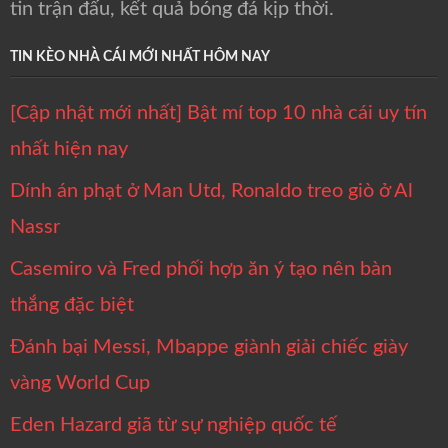
tin trận đấu, kết quả bóng đá kịp thời.
TIN KÈO NHÀ CÁI MỚI NHẤT HÔM NAY
[Cập nhật mới nhất] Bật mí top 10 nhà cái uy tín
nhất hiện nay
Dính án phạt ở Man Utd, Ronaldo treo giò ở Al
Nassr
Casemiro và Fred phối hợp ăn ý tạo nên bàn
thắng đặc biệt
Đánh bại Messi, Mbappe giành giải chiếc giày
vàng World Cup
Eden Hazard giã từ sự nghiệp quốc tế