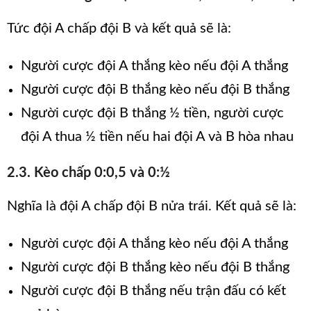
Tức đội A chấp đội B và kết quả sẽ là:
Người cược đội A thắng kèo nếu đội A thắng
Người cược đội B thắng kèo nếu đội B thắng
Người cược đội B thắng ½ tiền, người cược
đội A thua ½ tiền nếu hai đội A và B hòa nhau
2.3. Kèo chấp 0:0,5 và 0:½
Nghĩa là đội A chấp đội B nửa trái. Kết quả sẽ là:
Người cược đội A thắng kèo nếu đội A thắng
Người cược đội B thắng kèo nếu đội B thắng
Người cược đội B thắng nếu trận đấu có kết